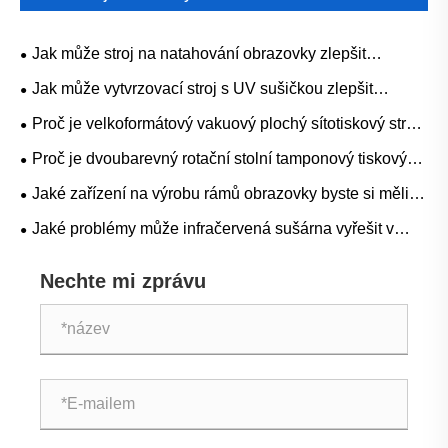
Jak může stroj na natahování obrazovky zlepšit
přesnost tisku a efektivitu výroby
Jak může vytvrzovací stroj s UV sušičkou zlepšit
efektivitu tisku a kvalitu produktu
Proč je velkoformátový vakuový plochý sítotiskový stroj
nejlepší volbou pro vysoce přesný průmyslový tisk
Proč je dvoubarevný rotační stolní tamponový tiskový
stroj nejlepší volbou pro vysokorychlostní a přesný
Jaké zařízení na výrobu rámů obrazovky byste si měli
vícebarevný tisk
vybrat pro stabilní kvalitu tisku?
Jaké problémy může infračervená sušárna vyřešit v
tiskové produkci?
Nechte mi zprávu