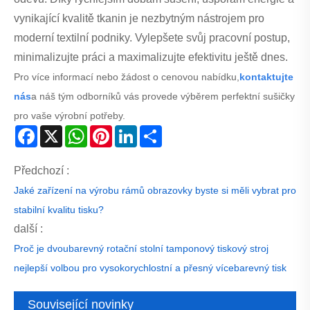
vynikající kvalitě tkanin je nezbytným nástrojem pro
moderní textilní podniky. Vylepšete svůj pracovní postup,
minimalizujte práci a maximalizujte efektivitu ještě dnes.
Pro více informací nebo žádost o cenovou nabídku,
kontaktujte
nás
a náš tým odborníků vás provede výběrem perfektní sušičky
pro vaše výrobní potřeby.
Facebook
X
WhatsApp
Pinterest
LinkedIn
Share
Předchozí :
Jaké zařízení na výrobu rámů obrazovky byste si měli vybrat pro
stabilní kvalitu tisku?
další :
Proč je dvoubarevný rotační stolní tamponový tiskový stroj
nejlepší volbou pro vysokorychlostní a přesný vícebarevný tisk
Související novinky