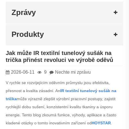
Zprávy
Produkty
Jak může IR textilní tunelový sušák na
trička přinést revoluci ve výrobě oděvů
2026-06-11
9
Nechte mi zprávu
V rychle se rozvíjejícím oděvním průmyslu jsou efektivita,
přesnost a kvalita zásadní. An
IR textilní tunelový sušák na
trička
může výrazně zlepšit výrobní pracovní postupy, zajistit
rychlejší dobu sušení, konzistentní kvalitu tkaniny a úsporu
energie. Tento blog zkoumá funkce, výhody, aplikace a často
kladené otázky o tomto inovativním zařízení od
HOYSTAR
.