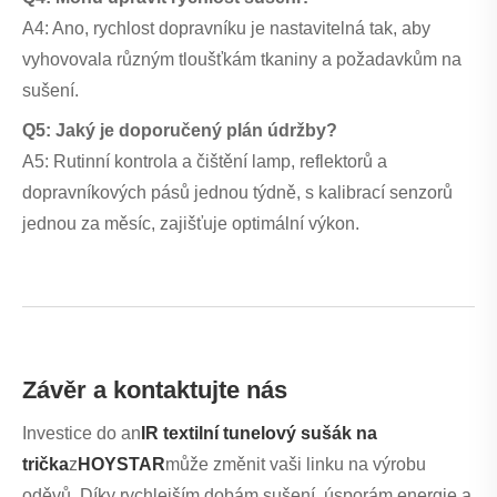
A4: Ano, rychlost dopravníku je nastavitelná tak, aby
vyhovovala různým tloušťkám tkaniny a požadavkům na
sušení.
Q5: Jaký je doporučený plán údržby?
A5: Rutinní kontrola a čištění lamp, reflektorů a
dopravníkových pásů jednou týdně, s kalibrací senzorů
jednou za měsíc, zajišťuje optimální výkon.
Závěr a kontaktujte nás
Investice do an
IR textilní tunelový sušák na
trička
z
HOYSTAR
může změnit vaši linku na výrobu
oděvů. Díky rychlejším dobám sušení, úsporám energie a