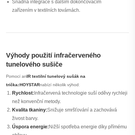
Snadná integrace s dalším dokončovacím
zařízením v textilních továrnách.
Výhody použití infračerveného
tunelového sušiče
Pomocí an
IR textilní tunelový sušák na
trička
z
HOYSTAR
nabízí několik výhod:
Rychlost:
Infračervená technologie suší oděvy rychleji
než konvenční metody.
Kvalita tkaniny:
Snižuje smršťování a zachovává
živost barvy.
Úspora energie:
Nižší spotřeba energie díky přímému