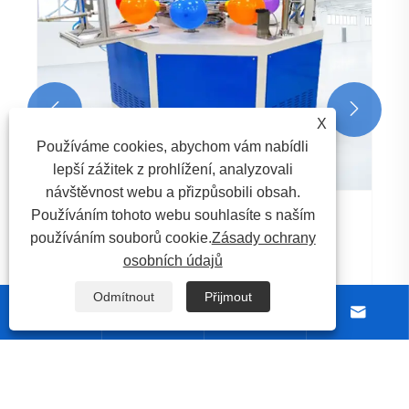


X
Používáme cookies, abychom vám nabídli
lepší zážitek z prohlížení, analyzovali
návštěvnost webu a přizpůsobili obsah.
Používáním tohoto webu souhlasíte s naším
Proč je sítotisk tak populární?
používáním souborů cookie.
Zásady ochrany
Ukázat více >>
osobních údajů
Odmítnout
Přijmout




O nás